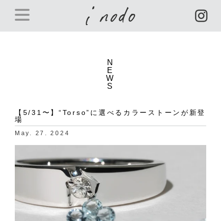
N
E
W
S
【5/31〜】“Torso”に選べるカラーストーンが新登
場
May. 27. 2024