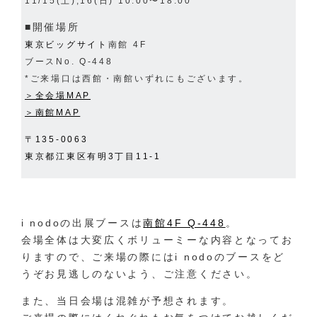
11/15(土),16(日) 10:00〜18:00
■開催場所
東京ビッグサイト
南館 4F
ブースNo. Q-448
*ご来場口は西館・南館いずれにもございます。
＞全会場MAP
＞南館MAP
〒135-0063
東京都江東区有明3丁目11-1
i nodoの出展ブースは
南館4F Q-448
。
会場全体は大変広く
ボリューミーな内容となってお
りますので、ご来場の際にはi nodoのブースをど
うぞお見逃しのないよう、ご注意ください。
また、当日会場は混雑が予想されます。